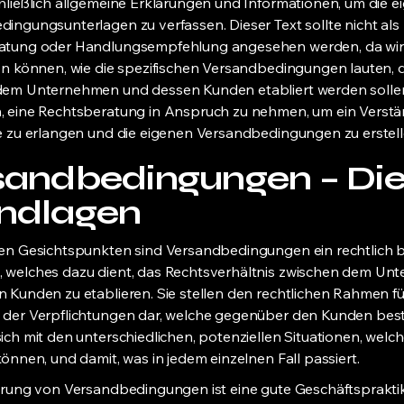
hließlich allgemeine Erklärungen und Informationen, um die e
ingungsunterlagen zu verfassen. Dieser Text sollte nicht als
atung oder Handlungsempfehlung angesehen werden, da wir
en können, wie die spezifischen Versandbedingungen lauten, d
dem Unternehmen und dessen Kunden etabliert werden sollen
 eine Rechtsberatung in Anspruch zu nehmen, um ein Verstän
e zu erlangen und die eigenen Versandbedingungen zu erstell
sandbedingungen – Di
ndlagen
sen Gesichtspunkten sind Versandbedingungen ein rechtlich 
 welches dazu dient, das Rechtsverhältnis zwischen dem Un
 Kunden zu etablieren. Sie stellen den rechtlichen Rahmen fü
 der Verpflichtungen dar, welche gegenüber den Kunden bes
ich mit den unterschiedlichen, potenziellen Situationen, welc
können, und damit, was in jedem einzelnen Fall passiert.
erung von Versandbedingungen ist eine gute Geschäftspraktik 