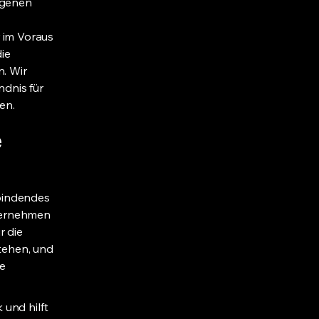
igenen
 im Voraus
ie
. Wir
dnis für
en.
e
bindendes
ternehmen
r die
tehen, und
he
und hilft