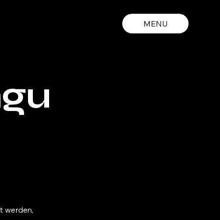
MENU
ngu
lt werden,