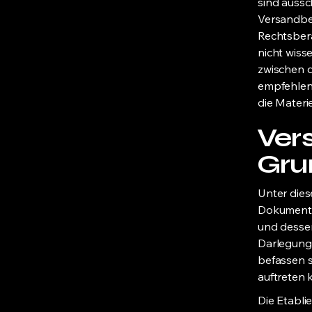
sind aussc
Versandbed
Rechtsber
nicht wiss
zwischen 
empfehlen,
die Materi
Ver
Gru
Unter die
Dokument,
und dessen
Darlegung
befassen s
auftreten 
Die Etabli