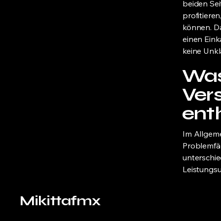
beiden Se
profitiere
können. Da
einen Eink
keine Unkl
Was 
Ver
ent
Im Allgem
Problemfäl
unterschie
Leistungs
Mikittafmx