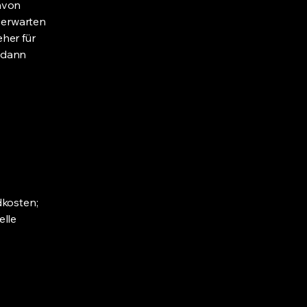
avon
g erwarten
her für
 dann
dkosten;
elle