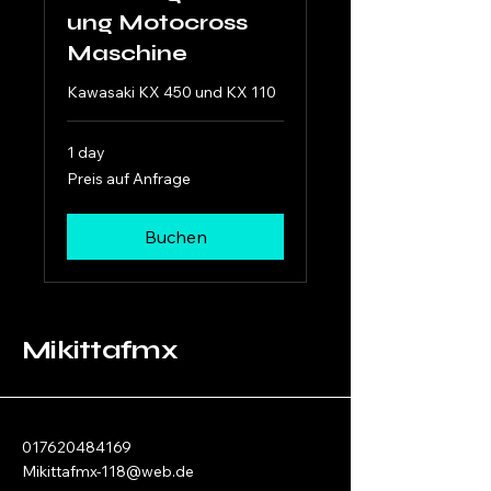
ung Motocross
Maschine
Kawasaki KX 450 und KX 110
1 day
Preis
Preis auf Anfrage
auf
Anfrage
Buchen
Mikittafmx
017620484169
Mikittafmx-118@web.de