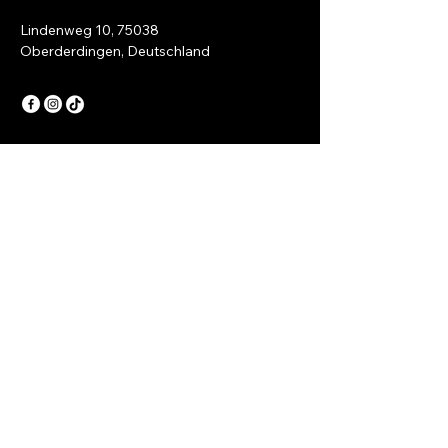
Lindenweg 10, 75038
Oberderdingen, Deutschland
Datenschutzerklärung
Barrierefreiheitserklärung
Versandrichtlinie
Allgemeine Geschäftsbedingungen
Rückerstattungsrichtlinie
Kontaktiere uns jetzt
Vorname
*