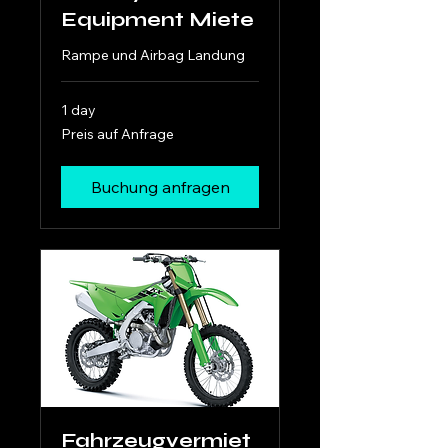
Equipment Miete
Rampe und Airbag Landung
1 day
Preis
Preis auf Anfrage
auf
Anfrage
Buchung anfragen
Fahrzeugvermiet