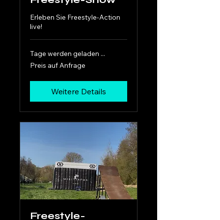
Erleben Sie Freestyle-Action
live!
Tage werden geladen ...
Preis
Preis auf Anfrage
auf
Anfrage
Weitere Details
Freestyle-