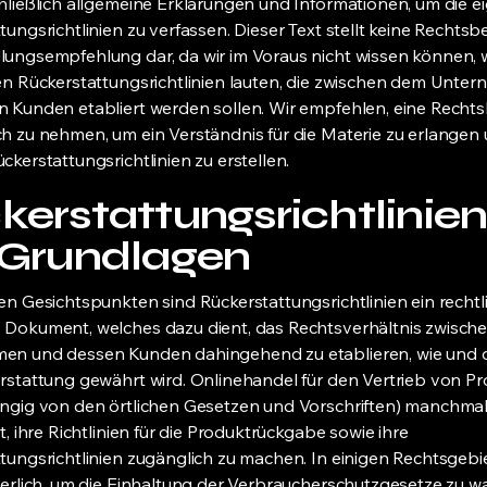
hließlich allgemeine Erklärungen und Informationen, um die e
tungsrichtlinien zu verfassen. Dieser Text stellt keine Rechts
ungsempfehlung dar, da wir im Voraus nicht wissen können, w
en Rückerstattungsrichtlinien lauten, die zwischen dem Unte
 Kunden etabliert werden sollen. Wir empfehlen, eine Recht
h zu nehmen, um ein Verständnis für die Materie zu erlangen 
ckerstattungsrichtlinien zu erstellen.
kerstattungsrichtlinien
 Grundlagen
en Gesichtspunkten sind Rückerstattungsrichtlinien ein rechtl
 Dokument, welches dazu dient, das Rechtsverhältnis zwisch
en und dessen Kunden dahingehend zu etablieren, wie und 
rstattung gewährt wird. Onlinehandel für den Vertrieb von P
ngig von den örtlichen Gesetzen und Vorschriften) manchma
t, ihre Richtlinien für die Produktrückgabe sowie ihre
tungsrichtlinien zugänglich zu machen. In einigen Rechtsgebie
derlich, um die Einhaltung der Verbraucherschutzgesetze zu wa