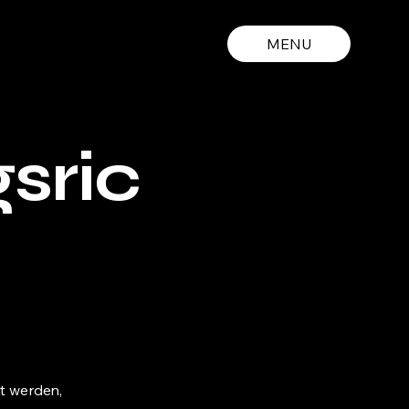
MENU
sric
lt werden,