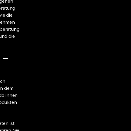
igenen
beratung
ie die
rnehmen
sberatung
und die
 –
ich
en dem
ob ihnen
rodukten
l
ten ist
hren. Sie