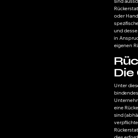
sind aussc
Rückerstat
oder Handl
spezifisch
und dessen
in Anspruc
eigenen Rü
Rüc
Die
Unter dies
bindendes
Unternehm
eine Rücke
sind (abhä
verpflichte
Rückerstat
dies erfor