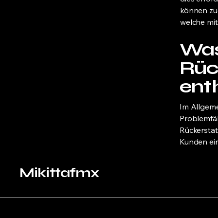
können zu
welche mi
Was 
Rüc
ent
Im Allgeme
Problemfäll
Rückerstat
Kunden ein
Mikittafmx