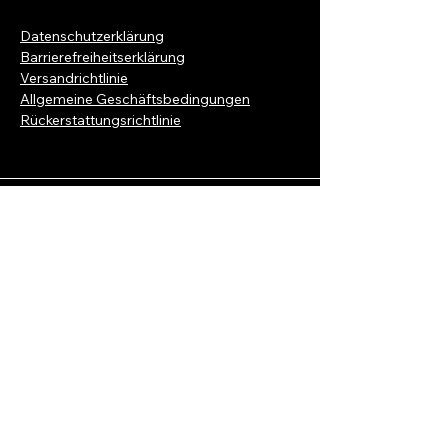
Datenschutzerklärung
Barrierefreiheitserklärung
Versandrichtlinie
Allgemeine Geschäftsbedingungen
Rückerstattungsrichtlinie
Kontaktiere uns jetzt
Vorname
*
Nachname
*
E-Mail-Adresse
*